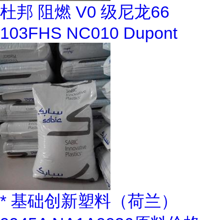
杜邦 阻燃 V0 级尼龙66
103FHS NC010 Dupont
* 基础创新塑料（荷兰）