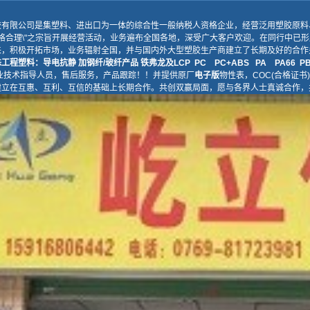
胶有限公司是集塑料、进出口为一体的综合性一般纳税人资格企业，经营泛用塑胶原料
价格合理\"之宗旨开展经营活动，业务遍布全国各地，深受广大客户欢迎。在同行中已
来，积极开拓市场，业务辐射全国，并与国内外大型塑胶生产商建立了长期及好的合作
殊工程塑料
：
导电抗静
加钢纤/
玻纤产
品
铁弗龙及
LCP PC PC+ABS PA PA66 PB
业技术指导人员，售后服务，产品跟踪！！并提供原厂
电子版
物性表，
COC(合格证书)
建立在互惠、互利、互信的基础上长期合作。共创双赢局面，愿与各界人士真诚合作，