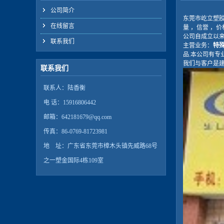
公司简介
东莞市屹立塑
在线留言
量 ，信誉 ，
公司自成立以
联系我们
主营业务：
特
品.
本公司有专
我们与客户是
联系我们
联系人：陆香衡
电 话：15916806442
邮箱：642181679@qq.com
传真：86-0769-81723981
地 址：广东省东莞市樟木头镇先威路68号
之一塑金国际4栋109室