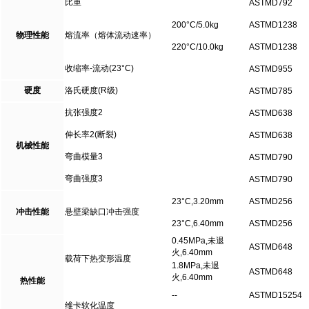
比重
ASTMD792
200°C/5.0kg
ASTMD1238
物理性能
熔流率（熔体流动速率）
220°C/10.0kg
ASTMD1238
收缩率-流动(23°C)
ASTMD955
硬度
洛氏硬度(R级)
ASTMD785
抗张强度2
ASTMD638
伸长率2(断裂)
ASTMD638
机械性能
弯曲模量3
ASTMD790
弯曲强度3
ASTMD790
23°C,3.20mm
ASTMD256
冲击性能
悬壁梁缺口冲击强度
23°C,6.40mm
ASTMD256
0.45MPa,未退
ASTMD648
火,6.40mm
载荷下热变形温度
1.8MPa,未退
ASTMD648
火,6.40mm
热性能
--
ASTMD15254
维卡软化温度