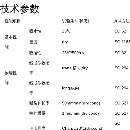
技术参数
性能项目
试验条件[状态]
测试方法
吸水性
23℃
ISO 62
基本性
密度
dry
ISO 118
能
吸湿性
23℃/50%rh
ISO 62
线成型收缩
trans,横向,dry
ISO 294
物理性
率
能
线成型收缩
long,纵向
ISO 294
率
断裂伸长率
50mm/min(dry,cond)
ISO 527
拉伸模量
1mm/min,(dry,cond)
ISO 527
ISO
冲击强度
Charpy,23℃(dry,cond)