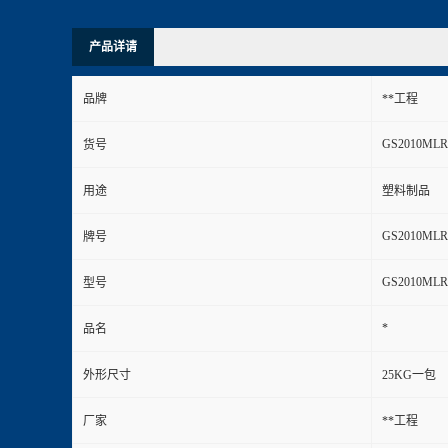
产品详请
品牌
**工程
GS2010MLR
货号
用途
塑料制品
GS2010MLR
牌号
GS2010MLR
型号
*
品名
外形尺寸
25KG一包
厂家
**工程