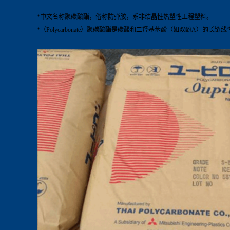
*中文名称聚碳酸酯，俗称防弹胶，系非结晶性热塑性工程塑料。
*（Polycarbonate）聚碳酸酯是碳酸和二羟基苯酚（如双酚A）的长链