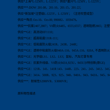
供应*上海*L-1250Y，L-1225Y；供应*嘉兴*L-1250Y，L-1225Y；
供应***-DOW: 201-08，201-10，201-15，201-22；
供应*新加坡*注塑级L-1225Y，L-1250Y；（注坯吹塑成型）
供应**陶氏 Oct-10、Oct-00, 990082、1059479。
供应***抗紫2407,2807；V0防火6485，6555,6557；透明阻燃2865；注塑2
供应**GE：高流动HF1110；
供应**GE：超高粘度131R-111；
供应**GE：低粘度防火级241R、243R、244R；
供应**GE：透明中粘度防火级940A-116、945A-116、920A, 不透明防火V0：
供应**GE：光学级LS1、LS2、LS3；鼠标，汽车灯罩专用
供应**GE：抗紫外线级、V0防火943A,925U，945U沙特创新(原GE)
供应**GE：121R、141、141R 143、144R、223、241、243、3412、341
供应**GE：3414、500R、923、925、940、940A、943、943A、945、9
供应***：耐候性S2000VR、S3000VR；
原料物性描述: