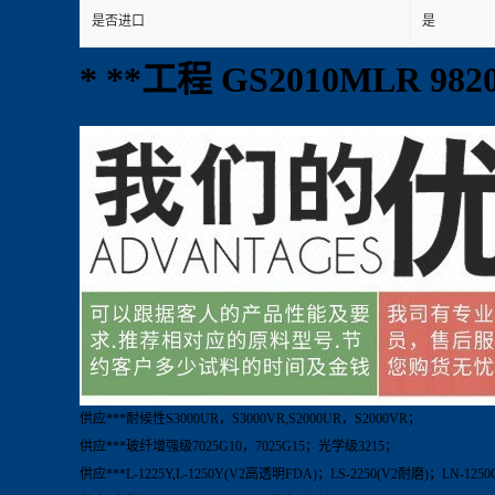
是否进口
是
* **工程 GS2010MLR 9
供应***耐候性S3000UR，S3000VR,S2000UR，S2000VR；
供应***玻纤增强级7025G10，7025G15；光学级3215；
供应***L-1225Y,L-1250Y(V2高透明FDA)；LS-2250(V2耐磨)；LN-125