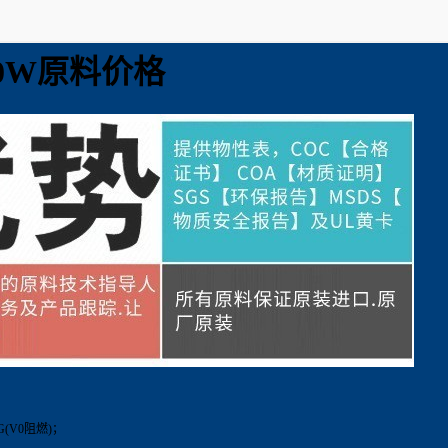
820W原料价格
0G(V0阻燃)；