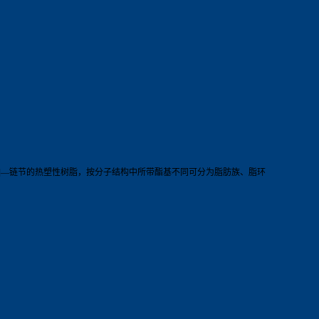
-CO]—链节的热塑性树脂，按分子结构中所带酯基不同可分为脂肪族、脂环