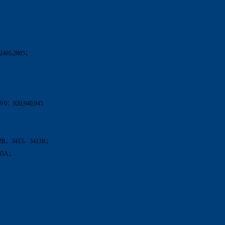
405,2805；
920,940,945
2R、3413、3413R；
45A；