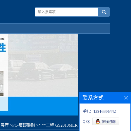
联系方式
手机：
15916806442
Q Q：
品展厅
>
PC-聚碳酸酯
>
* **工程 GS2010MLR 9820W原料价格