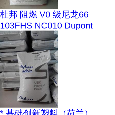
杜邦 阻燃 V0 级尼龙66
103FHS NC010 Dupont
* 基础创新塑料（荷兰）