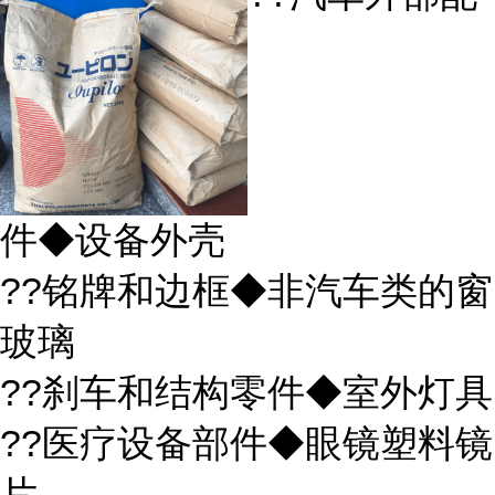
件◆设备外壳
??铭牌和边框◆非汽车类的窗
玻璃
??刹车和结构零件◆室外灯具
??医疗设备部件◆眼镜塑料镜
片