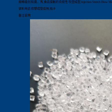
规格级别
粘度，高,食品接触的合规性 吹塑成型,Injection Stretch Blow 
该料用途
吹塑成型应用,瓶子
备注说明