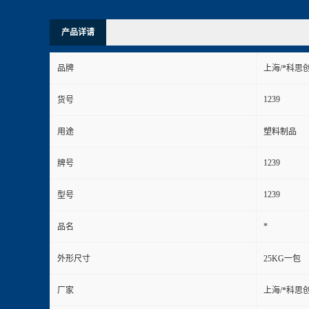
产品详请
品牌
上海/*科思
1239
货号
用途
塑料制品
1239
牌号
1239
型号
*
品名
外形尺寸
25KG一包
厂家
上海/*科思