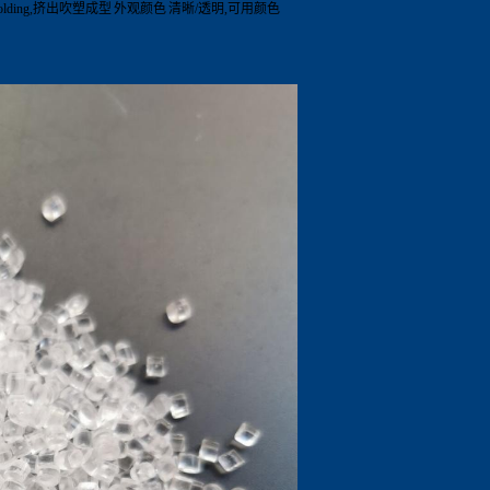
Molding,挤出吹塑成型
外观颜色
清晰/透明,可用颜色