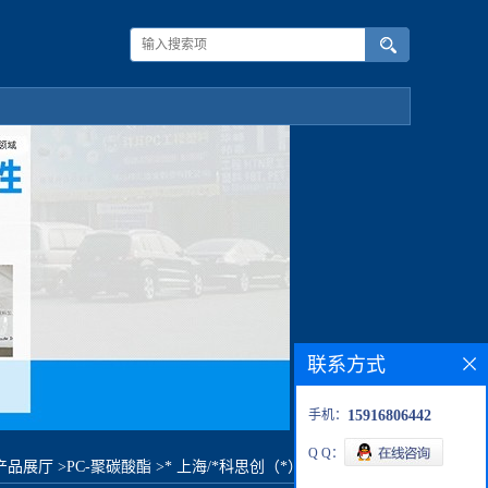
联系方式
手机：
15916806442
Q Q：
产品展厅
>
PC-聚碳酸酯
>
* 上海/*科思创（*） 1239原料价格