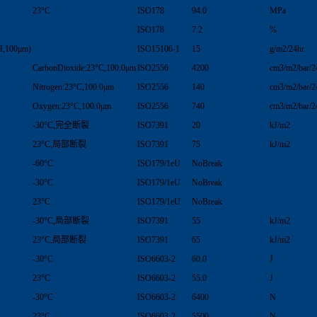
23°C
ISO178
94.0
MPa
ISO178
7.2
%
H,100μm)
ISO15106-1
15
g/m2/24hr
CarbonDioxide:23°C,100.0μm
ISO2556
4200
cm3/m2/bar/2
Nitrogen:23°C,100.0μm
ISO2556
140
cm3/m2/bar/2
Oxygen:23°C,100.0μm
ISO2556
740
cm3/m2/bar/2
-30°C,完全断裂
ISO7391
20
kJ/m2
23°C,局部断裂
ISO7391
75
kJ/m2
-60°C
ISO179/1eU
NoBreak
-30°C
ISO179/1eU
NoBreak
23°C
ISO179/1eU
NoBreak
-30°C,局部断裂
ISO7391
55
kJ/m2
23°C,局部断裂
ISO7391
65
kJ/m2
-30°C
ISO6603-2
60.0
J
23°C
ISO6603-2
55.0
J
-30°C
ISO6603-2
6400
N
23°C
ISO6603-2
5500
N