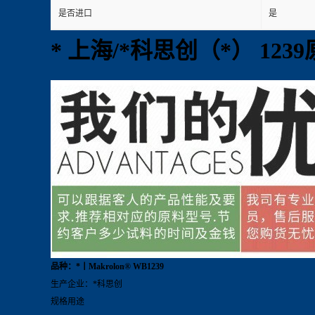
是否进口
是
* 上海/*科思创（*） 123
品种：*丨Makrolon® WB1239
生产企业：*科思创
规格用途