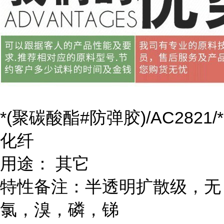
*(聚碳酸酯#防弹胶)/AC2821/*
化纤
用途： 其它
特性备注：半透明扩散级，无
氯，溴，磷，锑