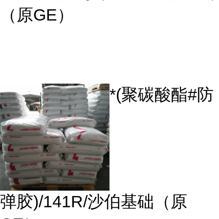
（原GE）
*(聚碳酸酯#防
弹胶)/141R/沙伯基础（原