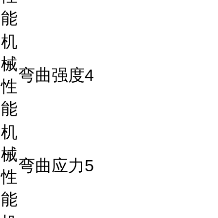
能
机
械
弯曲强度4
性
能
机
械
弯曲应力5
性
能