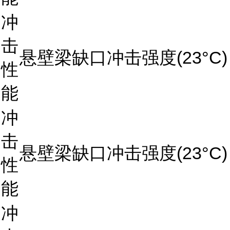
冲
击
悬壁梁缺口冲击强度(23°C)
性
能
冲
击
悬壁梁缺口冲击强度(23°C)
性
能
冲