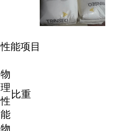
性能项目
物
理
比重
性
能
物