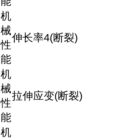
能
机
械
伸长率4(断裂)
性
能
机
械
拉伸应变(断裂)
性
能
机