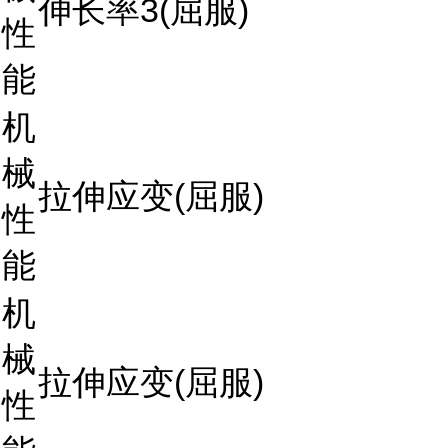
伸长率3(屈服)
性
能
机
械
拉伸应变(屈服)
性
能
机
械
拉伸应变(屈服)
性