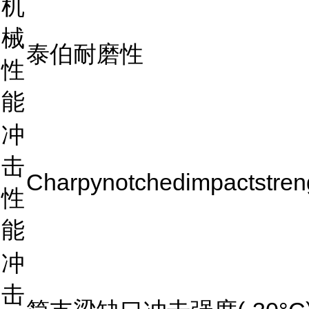
机
械
泰伯耐磨性
性
能
冲
击
Charpynotchedimpactstren
性
能
冲
击